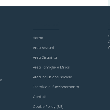
Link veloci
C
Home
C
W
Area Anziani
Area Disabilità
Area Famiglie e Minori
Area Inclusione Sociale
to
Esercizio al funzionamento
Contatti
Cookie Policy (UE)