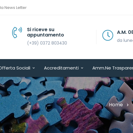
lla News Letter
Si riceve su
A.M. 08.30 > 13.30
appuntamento
da lunedì a venerdì
(+39) 0372 803430
Offerta Sociali
Accreditamenti
Amm.ne Traspare
Home