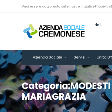
Vuoi essere aggiornato sulle nostre iniziative? Iscriviti a
Via Sant’Antonio del
Fuoco n. 9/A
Cremona - ITALY
Azienda Sociale
Servizi
Unità D’
Categoria:MODESTI
MARIAGRAZIA