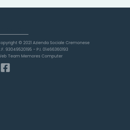
Copyright
opyright © 2021 Azienda Sociale Cremonese
.F. 93049520195 - P.I. 01466360193
eb Team Memores Computer