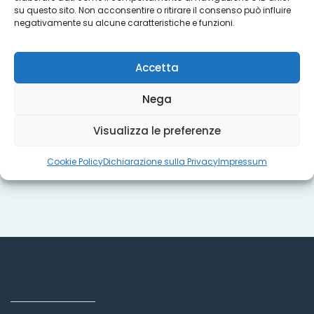
su questo sito. Non acconsentire o ritirare il consenso può influire
Progetti
negativamente su alcune caratteristiche e funzioni.
Accetta
Titoli sociali
Nega
Visualizza le preferenze
Misure regionali
Cookie Policy
Dichiarazione sulla Privacy
Impressum
Dove siamo