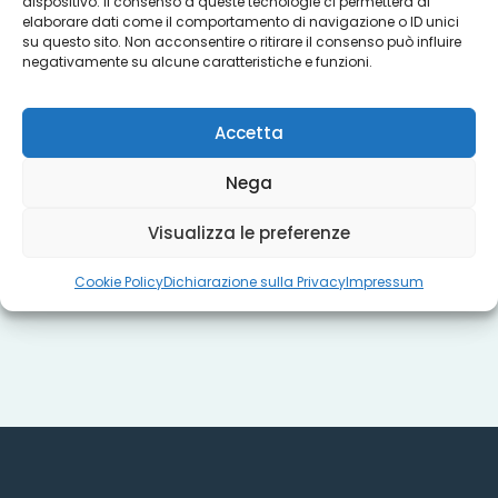
Servizi
dispositivo. Il consenso a queste tecnologie ci permetterà di
elaborare dati come il comportamento di navigazione o ID unici
su questo sito. Non acconsentire o ritirare il consenso può influire
negativamente su alcune caratteristiche e funzioni.
Progetti
Accetta
Titoli sociali
Nega
Visualizza le preferenze
Misure regionali
Cookie Policy
Dichiarazione sulla Privacy
Impressum