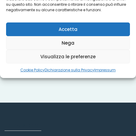
su questo sito. Non acconsentire o ritirare il consenso può influire
Progetti
negativamente su alcune caratteristiche e funzioni.
Accetta
Titoli sociali
Nega
Visualizza le preferenze
Misure regionali
Cookie Policy
Dichiarazione sulla Privacy
Impressum
Dove siamo