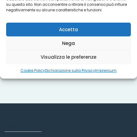
su questo sito. Non acconsentire o ritirare il consenso può influire
Progetti
negativamente su alcune caratteristiche e funzioni.
Accetta
Titoli sociali
Nega
Visualizza le preferenze
Misure regionali
Cookie Policy
Dichiarazione sulla Privacy
Impressum
Dove siamo