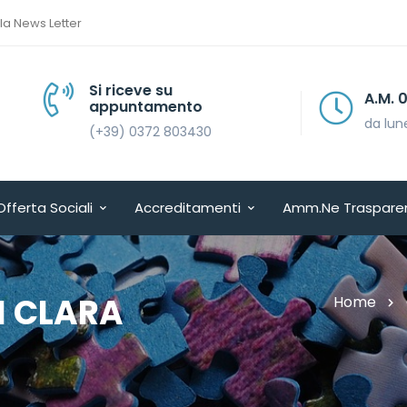
lla News Letter
Si riceve su
A.M. 08.30 > 13.30
appuntamento
da lunedì a venerdì
(+39) 0372 803430
Offerta Sociali
Accreditamenti
Amm.ne Traspare
I CLARA
Home