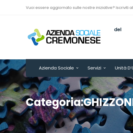
Vuoi essere aggiornato sulle nostre iniziative? Iscriviti a
Via Sant’Antonio del
Fuoco n. 9/A
Cremona - ITALY
Azienda Sociale
Servizi
Unità D’
Categoria:GHIZZON