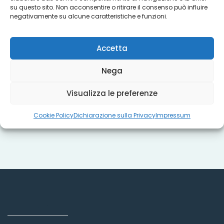
su questo sito. Non acconsentire o ritirare il consenso può influire
Progetti
negativamente su alcune caratteristiche e funzioni.
Accetta
Titoli sociali
Nega
Visualizza le preferenze
Misure regionali
Cookie Policy
Dichiarazione sulla Privacy
Impressum
Dove siamo