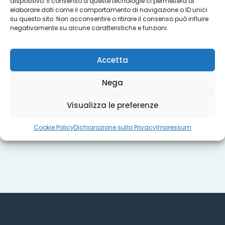
Servizi
dispositivo. Il consenso a queste tecnologie ci permetterà di
elaborare dati come il comportamento di navigazione o ID unici
su questo sito. Non acconsentire o ritirare il consenso può influire
negativamente su alcune caratteristiche e funzioni.
Progetti
Accetta
Titoli sociali
Nega
Visualizza le preferenze
Misure regionali
Cookie Policy
Dichiarazione sulla Privacy
Impressum