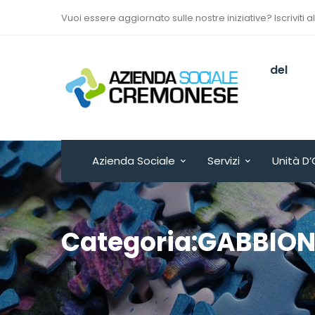
Vuoi essere aggiornato sulle nostre iniziative? Iscriviti a
Via Sant’Antonio del
Fuoco n. 9/A
Cremona - ITALY
Azienda Sociale
Servizi
Unità D’
Categoria:GABBIO