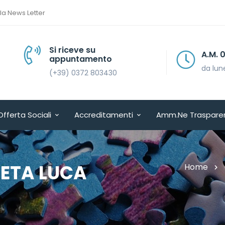
lla News Letter
Si riceve su
A.M. 08.30 > 13.30
appuntamento
da lunedì a venerdì
(+39) 0372 803430
Offerta Sociali
Accreditamenti
Amm.ne Traspare
NETA LUCA
Home