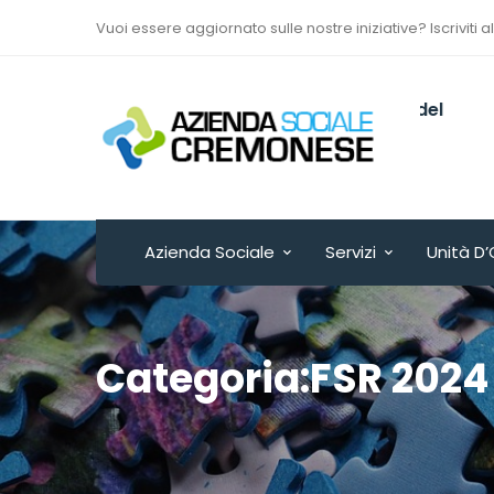
Vuoi essere aggiornato sulle nostre iniziative? Iscriviti a
Via Sant’Antonio del
Fuoco n. 9/A
Cremona - ITALY
Azienda Sociale
Servizi
Unità D’
Categoria:FSR 2024