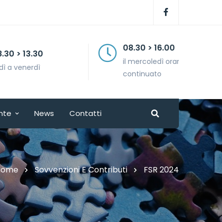
08.30 > 16.00
il mercoledì orario
continuato
nte
News
Contatti
Home
Sovvenzioni E Contributi
FSR 2024