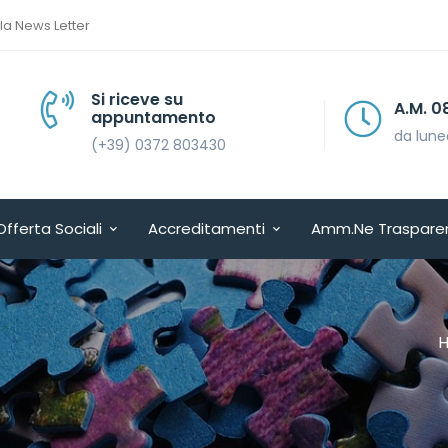
lla News Letter
Si riceve su
A.M. 08.30 > 13.30
appuntamento
da lunedì a venerdì
(+39) 0372 803430
Offerta Sociali
Accreditamenti
Amm.ne Traspare