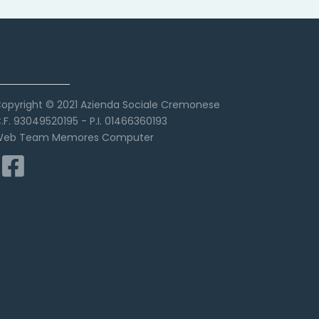
Copyright
opyright © 2021 Azienda Sociale Cremonese
.F. 93049520195 - P.I. 01466360193
eb Team Memores Computer