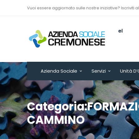
Vuoi essere aggiornato sulle nostre iniziative? Iscriviti a
Via Sant’Antonio del
Fuoco n. 9/A
Cremona - ITALY
Azienda Sociale
Servizi
Unità D’
Categoria:FORMAZI
CAMMINO