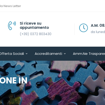
lla News Letter
Si riceve su
A.M. 08.30 > 13.30
appuntamento
da lunedì a venerdì
(+39) 0372 803430
Offerta Sociali
Accreditamenti
Amm.ne Traspare
ONE IN