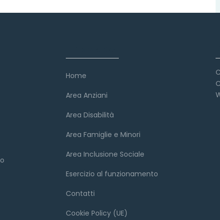
Link veloci
C
Home
C
W
Area Anziani
Area Disabilità
Area Famiglie e Minori
Area Inclusione Sociale
to
Esercizio al funzionamento
Contatti
Cookie Policy (UE)