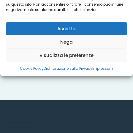
su questo sito. Non acconsentire o ritirare il consenso può influire
Progetti
negativamente su alcune caratteristiche e funzioni.
Accetta
Titoli sociali
Nega
Visualizza le preferenze
Misure regionali
Cookie Policy
Dichiarazione sulla Privacy
Impressum
Dove siamo