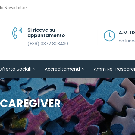
lla News Letter
Si riceve su
A.M. 08.30 > 13.30
appuntamento
da lunedì a venerdì
(+39) 0372 803430
Offerta Sociali
Accreditamenti
Amm.ne Traspare
1 CAREGIVER