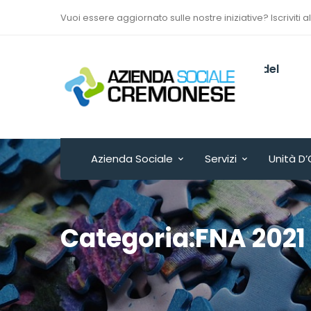
Vuoi essere aggiornato sulle nostre iniziative? Iscriviti a
Via Sant’Antonio del
Fuoco n. 9/A
Cremona - ITALY
Azienda Sociale
Servizi
Unità D’
Categoria:FNA 202