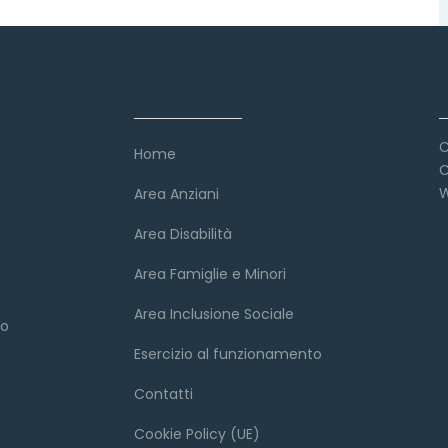
Link veloci
C
Home
C
W
Area Anziani
Area Disabilità
Area Famiglie e Minori
Area Inclusione Sociale
to
Esercizio al funzionamento
Contatti
Cookie Policy (UE)