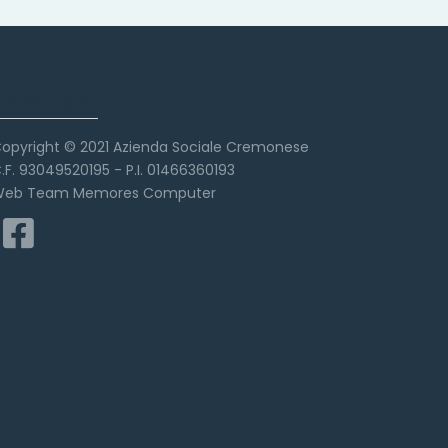
Copyright
opyright © 2021 Azienda Sociale Cremonese
.F. 93049520195 - P.I. 01466360193
eb Team Memores Computer