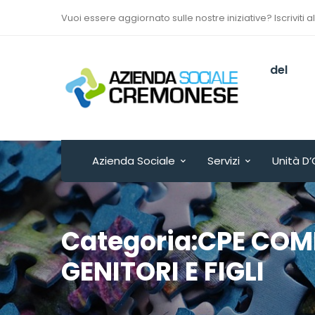
Vuoi essere aggiornato sulle nostre iniziative? Iscriviti a
Via Sant’Antonio del
Fuoco n. 9/A
Cremona - ITALY
Azienda Sociale
Servizi
Unità D’
Categoria:CPE COM
GENITORI E FIGLI