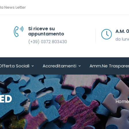
lla News Letter
Si riceve su
A.M. 08.30 > 13.30
appuntamento
da lunedì a venerdì
(+39) 0372 803430
Offerta Sociali
Accreditamenti
Amm.ne Traspare
ED
Home