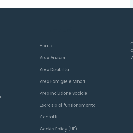
Link veloci
C
Home
C
W
Area Anziani
Area Disabilità
Area Famiglie e Minori
Area Inclusione Sociale
to
Esercizio al funzionamento
Contatti
Cookie Policy (UE)