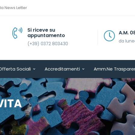
lla News Letter
Si riceve su
A.M. 08.30 > 13.30
appuntamento
da lunedì a venerdì
(+39) 0372 803430
Offerta Sociali
Accreditamenti
Amm.ne Traspare
VITA