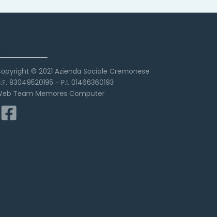
Copyright
opyright © 2021 Azienda Sociale Cremonese
.F. 93049520195 - P.I. 01466360193
eb Team Memores Computer