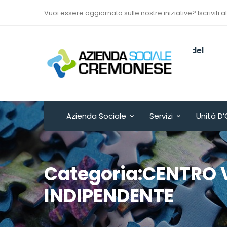
Vuoi essere aggiornato sulle nostre iniziative? Iscriviti a
Via Sant’Antonio del
Fuoco n. 9/A
Cremona - ITALY
Azienda Sociale
Servizi
Unità D’
Categoria:CENTRO 
INDIPENDENTE