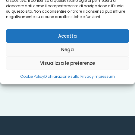
Servizi
dispositivo. Il consenso a queste tecnologie ci permetterà di
elaborare dati come il comportamento di navigazione o ID unici
su questo sito. Non acconsentire o ritirare il consenso può influire
negativamente su alcune caratteristiche e funzioni.
Progetti
Accetta
Titoli sociali
Nega
Visualizza le preferenze
Misure regionali
Cookie Policy
Dichiarazione sulla Privacy
Impressum