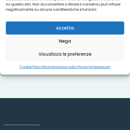
su questo sito. Non acconsentire o ritirare il consenso può influire
Progetti
negativamente su alcune caratteristiche e funzioni.
Accetta
Titoli sociali
Nega
Visualizza le preferenze
Misure regionali
Cookie Policy
Dichiarazione sulla Privacy
Impressum
Dove siamo