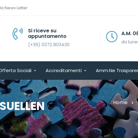
lla News Letter
Si riceve su
A.M. 08.30 > 13.30
appuntamento
da lunedì a venerdì
(+39) 0372 803430
Offerta Sociali
Accreditamenti
Amm.ne Traspare
 SUELLEN
Home