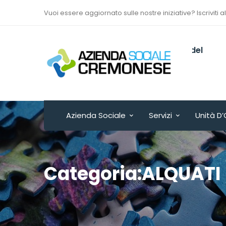
Vuoi essere aggiornato sulle nostre iniziative? Iscriviti a
Via Sant’Antonio del
Fuoco n. 9/A
Cremona - ITALY
Azienda Sociale
Servizi
Unità D’
Categoria:ALQUATI