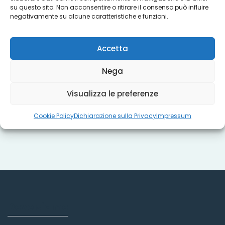
su questo sito. Non acconsentire o ritirare il consenso può influire
Progetti
negativamente su alcune caratteristiche e funzioni.
Accetta
Titoli sociali
Nega
Visualizza le preferenze
Misure regionali
Cookie Policy
Dichiarazione sulla Privacy
Impressum
Dove siamo