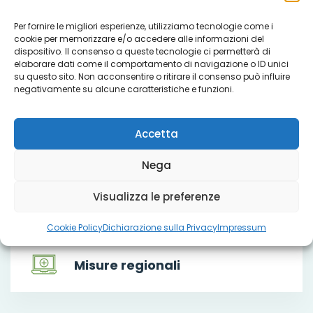
Che cosa facciamo
Per fornire le migliori esperienze, utilizziamo tecnologie come i
cookie per memorizzare e/o accedere alle informazioni del
dispositivo. Il consenso a queste tecnologie ci permetterà di
elaborare dati come il comportamento di navigazione o ID unici
su questo sito. Non acconsentire o ritirare il consenso può influire
negativamente su alcune caratteristiche e funzioni.
Servizi
Accetta
Progetti
Nega
Visualizza le preferenze
Titoli sociali
Cookie Policy
Dichiarazione sulla Privacy
Impressum
Misure regionali