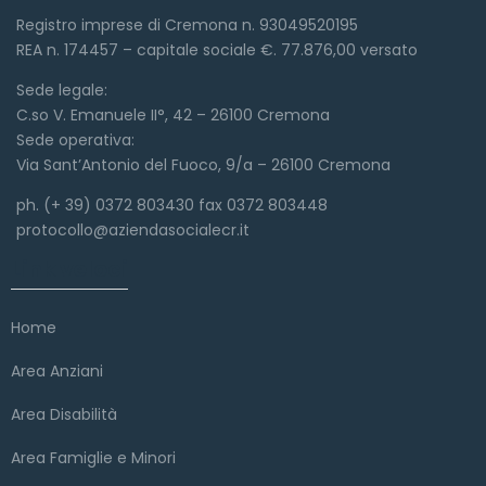
Registro imprese di Cremona n. 93049520195
REA n. 174457 – capitale sociale €. 77.876,00 versato
Sede legale:
C.so V. Emanuele II°, 42 – 26100 Cremona
Sede operativa:
Via Sant’Antonio del Fuoco, 9/a – 26100 Cremona
ph. (+ 39) 0372 803430 fax 0372 803448
protocollo@aziendasocialecr.it
Link veloci
Home
Area Anziani
Area Disabilità
Area Famiglie e Minori