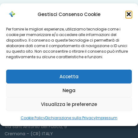
Gestisci Consenso Cookie
Per fornire le migliori esperienze, utilizziamo tecnologie come i
cookie per memorizzare e/o accedere alle informazioni del
dispositivo. Il consenso a queste tecnologie ci permetterà di
elaborare dati come il comportamento di navigazione o ID unici
su questo sito. Non acconsentire o ritirare il consenso può influire
negativamente su alcune caratteristiche e funzioni.
Accetta
Dove siamo
Nega
Visualizza le preferenze
Cookie Policy
Dichiarazione sulla Privacy
Impressum
Azienda Sociale Cremonese
Via Sant’Antonio del Fuoco, 9
Cremona – (CR) ITALY