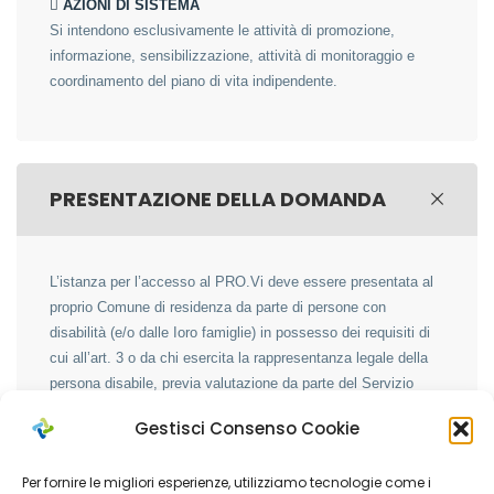
 AZIONI DI SISTEMA
Si intendono esclusivamente le attività di promozione,
informazione, sensibilizzazione, attività di monitoraggio e
coordinamento del piano di vita indipendente.
PRESENTAZIONE DELLA DOMANDA
L’istanza per l’accesso al PRO.Vi deve essere presentata al
proprio Comune di residenza da parte di persone con
disabilità (e/o dalle Ioro famiglie) in possesso dei requisiti di
cui all’art. 3 o da chi esercita la rappresentanza legale della
persona disabile, previa valutazione da parte del Servizio
Sociale del Comune di residenza ed utilizzando
Gestisci Consenso Cookie
esclusivamente il
modello allegato
(
MODULO ISTANZA
)
.
La domanda deve obbligatoriamente essere corredata, pena
Per fornire le migliori esperienze, utilizziamo tecnologie come i
l’esclusione, dei seguenti documenti che certificano le