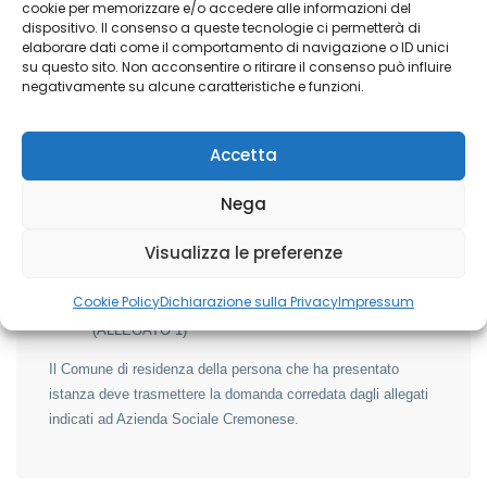
cookie per memorizzare e/o accedere alle informazioni del
caratteristiche del beneficiario:
dispositivo. Il consenso a queste tecnologie ci permetterà di
elaborare dati come il comportamento di navigazione o ID unici
copia del documento di identità e codice fiscale del
su questo sito. Non acconsentire o ritirare il consenso può influire
beneficiario e del richiedente, se persona diversa;
negativamente su alcune caratteristiche e funzioni.
copia della certificazione e del verbale di invalidità
eventuale adeguata/aggiornata documentazione
Accetta
sanitaria;
in presenza di tutore/AdS: fotocopia atto di nomina;
Nega
attestazione ISEE sociosanitario in corso di validità
con ISEE sociosanitario <= a € 30.000,00 o ordinario
Visualizza le preferenze
(per le persone con grado di disabilità dal 46% al 67%)
<= € 45.000,00.
Cookie Policy
Dichiarazione sulla Privacy
Impressum
scheda proposta di progetto individualizzato
(ALLEGATO 1)
Il Comune di residenza della persona che ha presentato
istanza deve trasmettere la domanda corredata dagli allegati
indicati ad Azienda Sociale Cremonese.