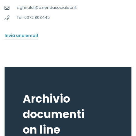
s.ghiraldi@aziendasocialecr.it
Tel. 0372 803445
Invia una email
Archivio
documenti
on line