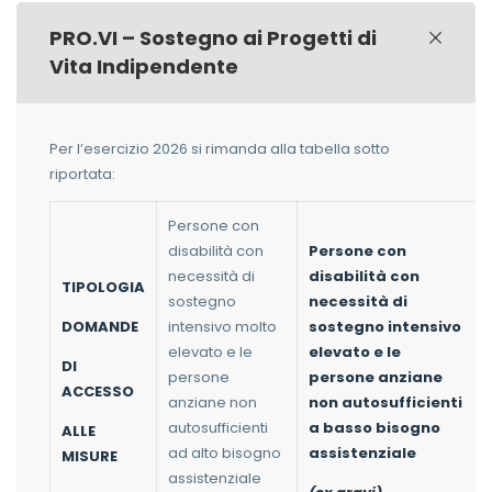
PRO.VI – Sostegno ai Progetti di
Vita Indipendente
Per l’esercizio 2026 si rimanda alla tabella sotto
riportata:
Persone con
disabilità con
Persone con
necessità di
disabilità con
TIPOLOGIA
sostegno
necessità di
DOMANDE
intensivo molto
sostegno intensivo
elevato e le
elevato e le
DI
persone
persone anziane
ACCESSO
anziane non
non autosufficienti
autosufficienti
a basso bisogno
ALLE
ad alto bisogno
assistenziale
MISURE
assistenziale