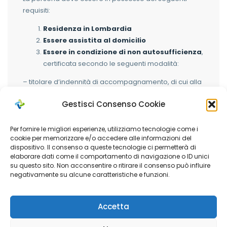
requisiti:
Residenza in Lombardia
Essere assistita al domicilio
Essere in condizione di non autosufficienza
,
certificata secondo le seguenti modalità:
– titolare d’indennità di accompagnamento, di cui alla
legge n.18/1980 e successive modifiche/integrazioni di
Gestisci Consenso Cookie
cui alla L. 508/1988 oppure definita non autosufficiente
ai sensi dell’allegato 3 del DPCM n. 159/2013 e a cui è
riconosciuta la rispettiva indennità;
Per fornire le migliori esperienze, utilizziamo tecnologie come i
cookie per memorizzare e/o accedere alle informazioni del
– necessita di un’assistenza continua, permanente e
dispositivo. Il consenso a queste tecnologie ci permetterà di
molto intensa, sia nella sfera personale sia in quella
elaborare dati come il comportamento di navigazione o ID unici
relazionale, accertata ai sensi dell’art. 3, comma 3,
su questo sito. Non acconsentire o ritirare il consenso può influire
negativamente su alcune caratteristiche e funzioni.
della legge n. 104/1992;
– è in possesso di certificazione della condizione di
disabilità a seguito della valutazione di base ai sensi
Accetta
del d.lgs. n. 62/2024.