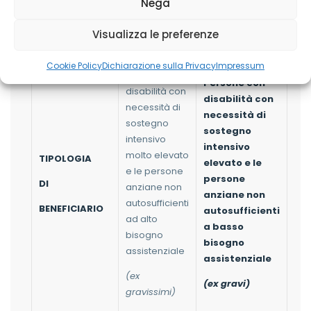
Condizione economica
(ad esclusione degli
Nega
strumenti Voucher Sociosanitario e ASD)
Visualizza le preferenze
Cookie Policy
Dichiarazione sulla Privacy
Impressum
Persone con
Persone con
disabilità con
disabilità con
necessità di
necessità di
sostegno
sostegno
intensivo
intensivo
molto elevato
TIPOLOGIA
elevato e le
e le persone
persone
DI
anziane non
anziane non
autosufficienti
BENEFICIARIO
autosufficienti
ad alto
a basso
bisogno
bisogno
assistenziale
assistenziale
(ex
(ex gravi)
gravissimi)