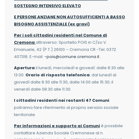
SOSTEGNO INTENSIVO ELEVATO
E PERSONE ANZIANE NON AUTOSUFFICIENTI A BASSO
BISOGNO ASSISTENZIALE (ex gravi)
Per i soli cittadini residenti nel Comune di
Cremona
attraverso: Sportello POIS in C/so V.
Emanuele, 42 (P.T.) 26100 – Cremona CR -Tel. 0372
407316. E-mail:
-pois@comune.cremona.it
.
Apertura
il lunedì, mercoledì e giovedì: dalle 8:30 alle
13:00.
Orario di risposta telefonica
: dal lunedì al
giovedì dalle 8:30 alle 11:30, dalle 14:00 alle 15:30; il
venerdì dalle 08:30 alle 11:30.
I cittadini residenti nei restanti 47 Comuni
potranno fare riferimento al proprio servizio sociale
territoriale.
Per informazioni e supporto ai Comuni
è possibile
contattare Azienda Sociale Cremonese al n.