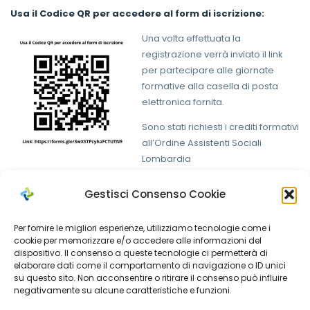
Usa il Codice QR per accedere al form di iscrizio
ne:
Una volta effettuata la
registrazione verrà inviato il link
per partecipare alle giornate
formative alla casella di posta
elettronica fornita.
Sono stati richiesti i crediti formativi
all’Ordine Assistenti Sociali
Lombardia
Le iscrizioni devono pervenire entro e non oltre il giorno 10
Gestisci Consenso Cookie
Gennaio 2022.
La partecipazione alle attività formative è gratuita.
Per fornire le migliori esperienze, utilizziamo tecnologie come i
cookie per memorizzare e/o accedere alle informazioni del
dispositivo. Il consenso a queste tecnologie ci permetterà di
elaborare dati come il comportamento di navigazione o ID unici
su questo sito. Non acconsentire o ritirare il consenso può influire
negativamente su alcune caratteristiche e funzioni.