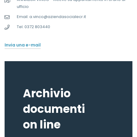
ufficio
Email: a.vinco@aziendasocialecr.it
Tel. 0372 803440
Invia una e-mail
Archivio
documenti
on line