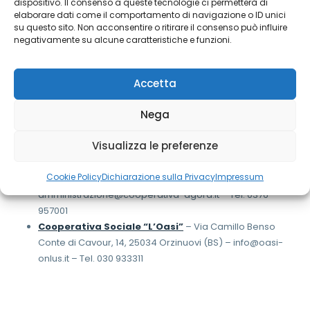
dispositivo. Il consenso a queste tecnologie ci permetterà di
Cooperativa LAE
– Via Gioconda, 5 – 26100 Cremona –
elaborare dati come il comportamento di navigazione o ID unici
info@laeonlus.it – Tel. 0372 21601
su questo sito. Non acconsentire o ritirare il consenso può influire
Cooperativa Sociale Agropolis
– Via Marasco 6 Loc.
negativamente su alcune caratteristiche e funzioni.
Cavatigozzi – 26100 Cremona – info@agropolisonlus.com
– Tel. 0372/492102
Accetta
Cooperativa Sociale Ventaglio Blu
– Via Gioconda, 5,
26100 Cremona – info@ventaglioblu.org – Tel. 0372 26612
Nega
Cooperative Sociale Dolce
– Via Antiche Fornaci, n° 51,
26100 Cremona – infoareanordovest@societadolce.it –
Visualizza le preferenze
Tel. 0372 23103
Cooperativa Sociale “Agorà”
– via Rossi, 16, 46017 –
Cookie Policy
Dichiarazione sulla Privacy
Impressum
Rivarolo Mantovano (MN) –
amministrazione@cooperativa-agora.it – Tel. 0376
957001
Cooperativa Sociale “L’Oasi”
– Via Camillo Benso
Conte di Cavour, 14, 25034 Orzinuovi (BS) – info@oasi-
onlus.it – Tel. 030 933311