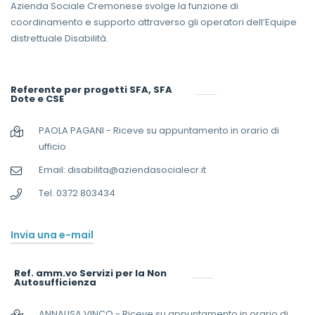
Azienda Sociale Cremonese svolge la funzione di
coordinamento e supporto attraverso gli operatori dell’Equipe
distrettuale Disabilità.
Referente per progetti SFA, SFA
Dote e CSE
PAOLA PAGANI - Riceve su appuntamento in orario di
ufficio
Email: disabilita@aziendasocialecr.it
Tel. 0372 803434
Invia una e-mail
Ref. amm.vo Servizi per la Non
Autosufficienza
ANNALISA VINCO - Riceve su appuntamento in orario di