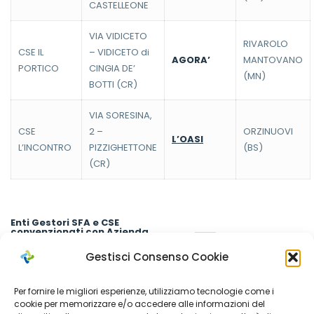
CASTELLEONE
VIA VIDICETO
RIVAROLO
CSE IL
– VIDICETO di
AGORA’
MANTOVANO
PORTICO
CINGIA DE’
(MN)
BOTTI (CR)
VIA SORESINA,
CSE
2 –
ORZINUOVI
L’OASI
L’INCONTRO
PIZZIGHETTONE
(BS)
(CR)
Enti Gestori SFA e CSE
convenzionati con Azienda
Sociale Cremonese
Gestisci Consenso Cookie
Cooperativa Il Seme
– via Cremona, 14 – 26012 –
Castelleone (CR) – info@cooperativailseme.it – Tel. 0374
Per fornire le migliori esperienze, utilizziamo tecnologie come i
57399
cookie per memorizzare e/o accedere alle informazioni del