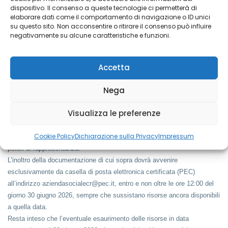
A tale proposito, ciascuna Aggregazione Territoriale dovrà fare
dispositivo. Il consenso a queste tecnologie ci permetterà di
riferimento all’albo dei fornitori che hanno aderito “Avviso Pubblico per
elaborare dati come il comportamento di navigazione o ID unici
su questo sito. Non acconsentire o ritirare il consenso può influire
l’istituzione di un Albo aperto di fornitori per l’attuazione degli interventi
negativamente su alcune caratteristiche e funzioni.
previsti dal progetto
“SPRINT! LOMBARDIA INSIEME”
nei comuni
dell’Ambito di Cremona” presente sul sito di Azienda Sociale del
Cremonese.
Accetta
Nega
Modalità di presentazione
dell'offerta
Visualizza le preferenze
La documentazione dovrà essere sottoscritta in via preferenziale
Cookie Policy
Dichiarazione sulla Privacy
Impressum
digitalmente dal legale rappresentante o da soggetto munito di idonei
poteri di rappresentanza.
L’inoltro della documentazione di cui sopra dovrà avvenire
esclusivamente da casella di posta elettronica certificata (PEC)
all’indirizzo aziendasocialecr@pec.it, entro e non oltre le ore 12:00 del
giorno 30 giugno 2026, sempre che sussistano risorse ancora disponibili
a quella data.
Resta inteso che l’eventuale esaurimento delle risorse in data