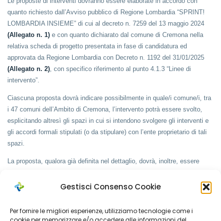
Le proposte di interventi dovranno essere elaborate in accordo con
quanto richiesto dall’Avviso pubblico di Regione Lombardia “SPRINT!
LOMBARDIA INSIEME” di cui al decreto n. 7259 del 13 maggio 2024
(Allegato n. 1)
e con quanto dichiarato dal comune di Cremona nella
relativa scheda di progetto presentata in fase di candidatura ed
approvata da Regione Lombardia con Decreto n. 1192 del 31/01/2025
(Allegato n. 2)
, con specifico riferimento al punto 4.1.3 “Linee di
intervento”.
Ciascuna proposta dovrà indicare possibilmente in quale/i comune/i, tra
i 47 comuni dell’Ambito di Cremona, l’intervento potrà essere svolto,
esplicitando altresì gli spazi in cui si intendono svolgere gli interventi e
gli accordi formali stipulati (o da stipulare) con l’ente proprietario di tali
spazi.
La proposta, qualora già definita nel dettaglio, dovrà, inoltre, essere
corredata da un preventivo dettagliato indicante i costi specifici per gli
interventi proposti per la gestione del servizio in parola, espressi in
Gestisci Consenso Cookie
termini di costo orario o di costo per singola iniziativa, laboratorio o
attività simile.
Per fornire le migliori esperienze, utilizziamo tecnologie come i
cookie per memorizzare e/o accedere alle informazioni del