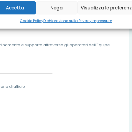
 richiedere alla famiglia – nell’ambito del progetto
Accetta
Nega
Visualizza le preferen
ca al costo retta sostenuto.
Cookie Policy
Dichiarazione sulla Privacy
Impressum
inamento e supporto attraverso gli operatori dell’Equipe
io di ufficio