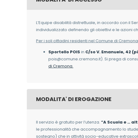
L’Equipe disabilità distrettuale, in accordo con il Se
individualizzato definendo gli obiettivi e le azioni 
Per i soli cittadini residenti nel Comune di Cremona
Sportello POIS
in
C/so V. Emanuele, 42 (
pois@comune.cremona.it). Si prega di consult
di Cremona.
MODALITA' DI EROGAZIONE
Il servizio è gratuito per l’utenza.
“A Scuola e … al
le professionalità che accompagnamento lo student
sostegno) che in attività socio-educative extrascol