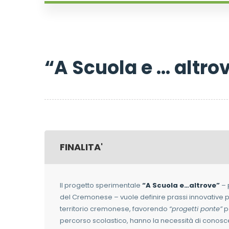
“A Scuola e … altro
FINALITA'
Il progetto sperimentale
“A Scuola e…altrove”
– 
del Cremonese – vuole definire prassi innovative per
territorio cremonese, favorendo
“progetti ponte”
pe
percorso scolastico, hanno la necessità di conoscere 