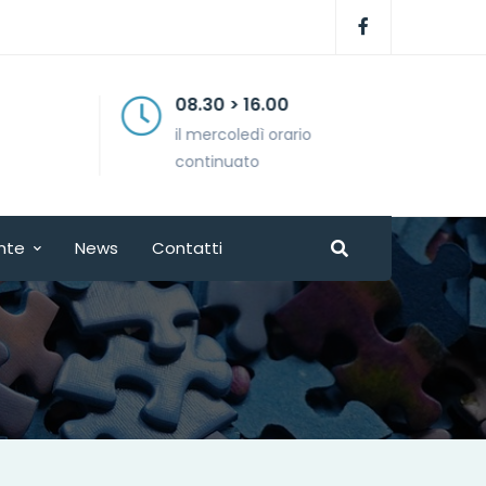
08.30 > 16.00
il mercoledì orario
continuato
nte
News
Contatti