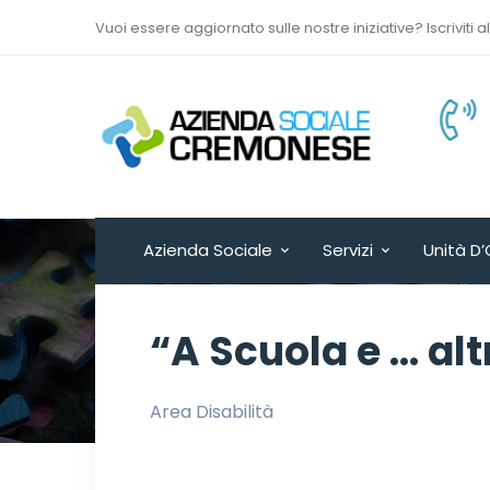
Vuoi essere aggiornato sulle nostre iniziative? Iscriviti a
Via Sant’Antonio del
Fuoco n. 9/A
Cremona - ITALY
Azienda Sociale
Servizi
Unità D’
“A Scuola e … al
Area Disabilità