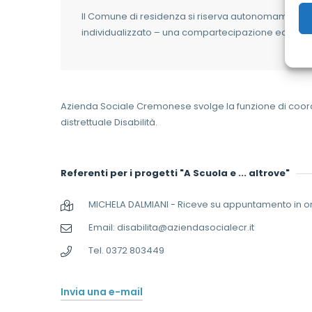
Il Comune di residenza si riserva autonomamente di
individualizzato – una compartecipazione economi
Azienda Sociale Cremonese svolge la funzione di coord
distrettuale Disabilità.
Referenti per i progetti "A Scuola e ... altrove"
MICHELA DALMIANI - Riceve su appuntamento in orar
Email: disabilita@aziendasocialecr.it
Tel. 0372 803449
Invia una e-mail