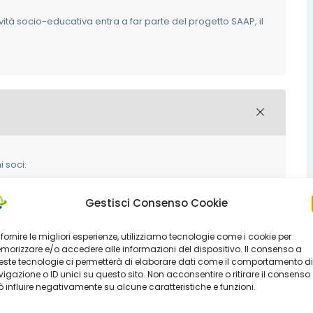
ività socio-educativa entra a far parte del progetto SAAP, il
 soci:
dei costi delle progettualità con gli Enti Gestori dei
Gestisci Consenso Cookie
r l’abbattimento di una quota costi delle progettualità
 fornire le migliori esperienze, utilizziamo tecnologie come i cookie per
orizzare e/o accedere alle informazioni del dispositivo. Il consenso a
ste tecnologie ci permetterà di elaborare dati come il comportamento di
ale:
igazione o ID unici su questo sito. Non acconsentire o ritirare il consenso
 influire negativamente su alcune caratteristiche e funzioni.
sociale