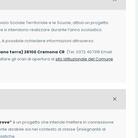
rvizio Sociale Territoriale e le Scuole, attiva un progetto
che si intendono realizzare durante l’anno scolastico.
, è possibile richiedere informazioni attraverso:
piano terra) 26100 Cremona CR
(Tel. 0372 407316 Email:
are gli orari di apertura al
sito istituzionale del Comune
trove”
è un progetto che intende mettere in connessione
e disabile sia nel contesto di classe (insegnante di
astiche.