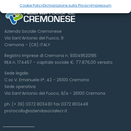
Cookie Policy
Dichiarazione sulla Privacy
Impressum
Azienda Sociale Cremonese
Via Sant’Antonio del Fuoco, 9
Cremona – (CR) ITALY
Registro imprese di Cremona n. 93049520195
REA n. 174457 – capitale sociale €. 77.876,00 versato
Sede legale:
C.so V. Emanuele II°, 42 – 26100 Cremona
Sede operativa:
Via Sant’Antonio del Fuoco, 9/a – 26100 Cremona
ph. (+ 39) 0372 803430 fax 0372 803448
protocollo@aziendasocialecr.it
Link veloci