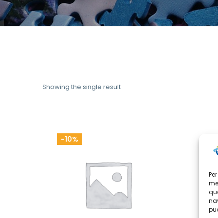
Showing the single result
-10%
-10%
Per
mem
que
nav
può