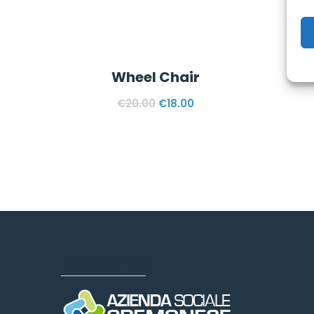
Wheel Chair
€
20.00
€
18.00
Dove siamo