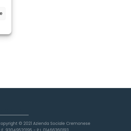
ze
Copyright
opyright © 2021 Azienda Sociale Cremonese
.F. 93049520195 - P.I. 01466360193