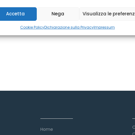
Accetta
Nega
Visualizza le preferen
Cookie Policy
Dichiarazione sulla Privacy
Impressum
Link veloci
C
Home
C