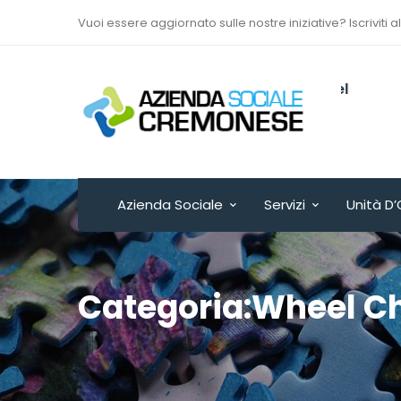
Vuoi essere aggiornato sulle nostre iniziative? Iscriviti a
Via Sant’Antonio del
Fuoco n. 9/A
Cremona - ITALY
Azienda Sociale
Servizi
Unità D’
Categoria:Wheel Ch