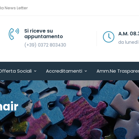
lla News Letter
Si riceve su
A.M. 08.30 > 13.30
appuntamento
da lunedì a venerdì
(+39) 0372 803430
Offerta Sociali
Accreditamenti
Amm.ne Traspare
air