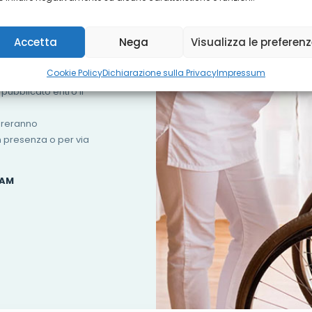
Accetta
Nega
Visualizza le preferen
Cookie Policy
Dichiarazione sulla Privacy
Impressum
ta del presente
 pubblicato entro il
pereranno
in presenza o per via
 AM