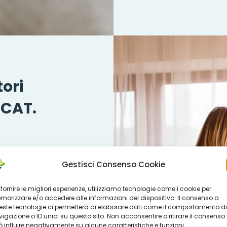
tori
 CAT.
- per la formazione
Gestisci Consenso Cookie
empo pieno (36 ore
ri Amministrativi -
 fornire le migliori esperienze, utilizziamo tecnologie come i cookie per
L. del personale del
orizzare e/o accedere alle informazioni del dispositivo. Il consenso a
oritariamente al
ste tecnologie ci permetterà di elaborare dati come il comportamento di
igazione o ID unici su questo sito. Non acconsentire o ritirare il consenso
ficio di Piano
 influire negativamente su alcune caratteristiche e funzioni.