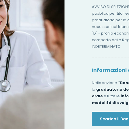
AVVISO DI SELEZIONE
pubblica per titoli 
graduatoria per la 
necessari nel trien
"D" - profilo econo
comparto delle Reg
INDETERMINATO
Informazioni
Nella sezione
“Band
la
graduatoria de
orale
e tutte le
info
modalità di svol
Scarica Il Ba