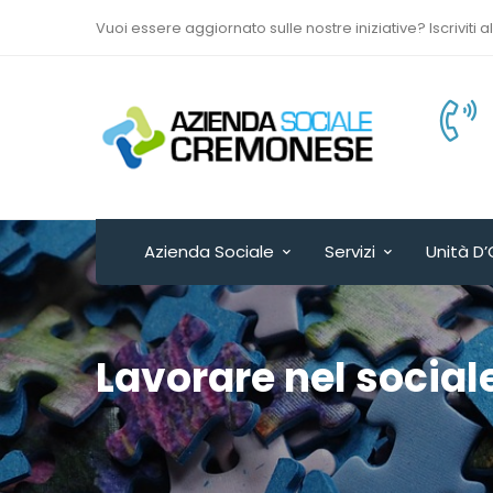
Vuoi essere aggiornato sulle nostre iniziative? Iscriviti a
Via Sant’Antonio del
Fuoco n. 9/A
Cremona - ITALY
Azienda Sociale
Servizi
Unità D’
Lavorare nel social