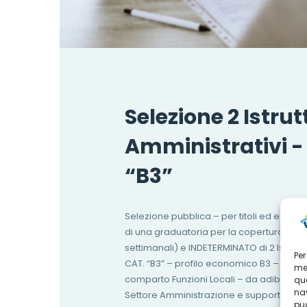
Selezione 2 Istrut
Amministrativi -
“B3”
Selezione pubblica – per titoli ed esami 
di una graduatoria per la copertura a t
settimanali) e INDETERMINATO di 2 Istrutto
Per
CAT. “B3” – profilo economico B3 – C.C.N.
mem
comparto Funzioni Locali – da adibire pri
que
nav
Settore Amministrazione e supporto all’Uf
può