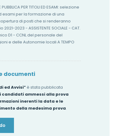
 PUBBLICA PER TITOLI ED ESAMI: selezione
ed esami per la formazione di una
copertura di posti che si renderanno
nio 2021-2023 - ASSISTENTE SOCIALE - CAT.
mico D1 - CCNL del personale del
ioni e delle Autonomie locali A TEMPO
 e documenti
i ed Avvisi”
è stata pubblicata
i candidati ammessi alla prova
rmazioni inerenti la data e le
gimento della medesima prova
.
ndo