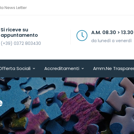
lla News Letter
Si riceve su
A.M. 08.30 > 13.30
appuntamento
da lunedì a venerdì
(+39) 0372 803430
Offerta Sociali
Accreditamenti
Amm.ne Traspare
e