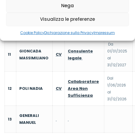
Nega
Dal
Progetto
VOLPI
Visualizza le preferenze
CV
10
1/01/2026 al
Outsiders 9
CRISTINA
31/12/2029
Cookie Policy
Dichiarazione sulla Privacy
Impressum
Da
Consulente
GIONCADA
01/01/2025
CV
11
legale
MASSIMILIANO
al
31/12/2027
Dal
Collaboratore
1/06/2026
POLI NADIA
CV
Area Non
12
al
Sufficienza
31/12/2026
GENERALI
13
MANUEL