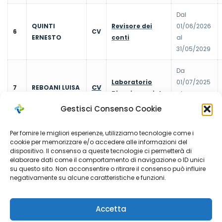
Dal
QUINTI
Revisore dei
01/06/2026
6
CV
ERNESTO
conti
al
31/05/2029
Da
Laboratorio
01/07/2025
CV
7
REBOANI LUISA
Biopsicosociale
al
30/06/2026
Gestisci Consenso Cookie
Dal
Per fornire le migliori esperienze, utilizziamo tecnologie come i
01/01/2024
cookie per memorizzare e/o accedere alle informazioni del
8
SIAM
CV
RSPP
al
dispositivo. Il consenso a queste tecnologie ci permetterà di
elaborare dati come il comportamento di navigazione o ID unici
31/12/2026
su questo sito. Non acconsentire o ritirare il consenso può influire
negativamente su alcune caratteristiche e funzioni.
Dal
SISTEMA SUSIO
01/07/2024
9
CV
DPO
srl
al
Accetta
30/06/2027