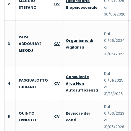
MAGGIO
Laboratorio
01/07/2025
CV
2
STEFANO
Biopsicosociale
al
30/06/2026
Dal
PAPA
Organismo di
01/06/2024
CV
3
ABDOULAYE
vigilanza
al
MBODJ
31/05/2027
Dal
Consulente
PASQUALOTTO
01/01/2025
CV
4
Area Non
LUCIANO
al
Autosufficienza
31/12/2026
Dal
QUINTO
Revisore dei
01/06/2023
5
CV
ERNESTO
conti
al
31/05/2026