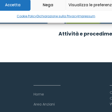
Accetta
Nega
Visualizza le preferen
Cookie Policy
Dichiarazione sulla Privacy
Impressum
Attività e procedime
Link veloci
C
Home
C
W
Area Anziani