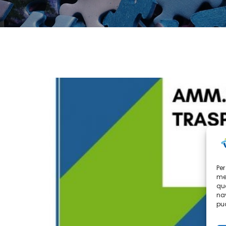
Per
mem
que
nav
può