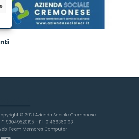
ze
nti
Copyright
opyright © 2021 Azienda Sociale Cremonese
.F. 93049520195 - P.I. 01466360193
eb Team Memores Computer