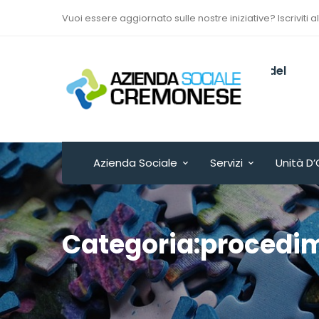
Vuoi essere aggiornato sulle nostre iniziative? Iscriviti a
Via Sant’Antonio del
Fuoco n. 9/A
Cremona - ITALY
Azienda Sociale
Servizi
Unità D’
Categoria:procedi