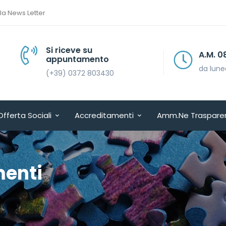
lla News Letter
Si riceve su
A.M. 08.30 > 13.30
appuntamento
da lunedì a venerdì
(+39) 0372 803430
Offerta Sociali
Accreditamenti
Amm.ne Traspare
menti