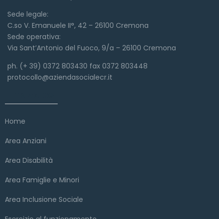
Sede legale:
C.so V. Emanuele II°, 42 – 26100 Cremona
Sede operativa:
Via Sant’Antonio del Fuoco, 9/a – 26100 Cremona
ph. (+ 39) 0372 803430 fax 0372 803448
protocollo@aziendasocialecr.it
Link veloci
Home
Area Anziani
Area Disabilità
Area Famiglie e Minori
Area Inclusione Sociale
Esercizio al funzionamento