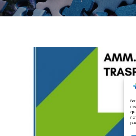
Per
mem
que
nav
può