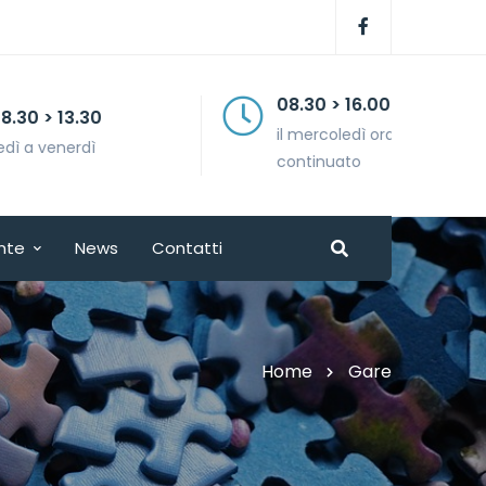
08.30 > 16.00
il mercoledì orario
continuato
nte
News
Contatti
Home
Gare