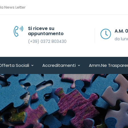
lla News Letter
Si riceve su
A.M. 08.30 > 13.30
appuntamento
da lunedì a venerdì
(+39) 0372 803430
Offerta Sociali
Accreditamenti
Amm.ne Traspare