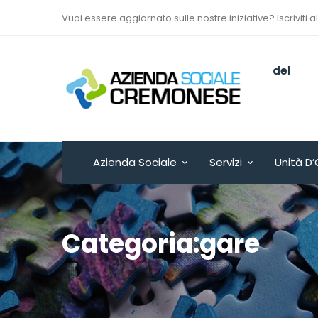
Vuoi essere aggiornato sulle nostre iniziative? Iscriviti a
Via Sant’Antonio del
Fuoco n. 9/A
Cremona - ITALY
Azienda Sociale
Servizi
Unità D’
Categoria:gare