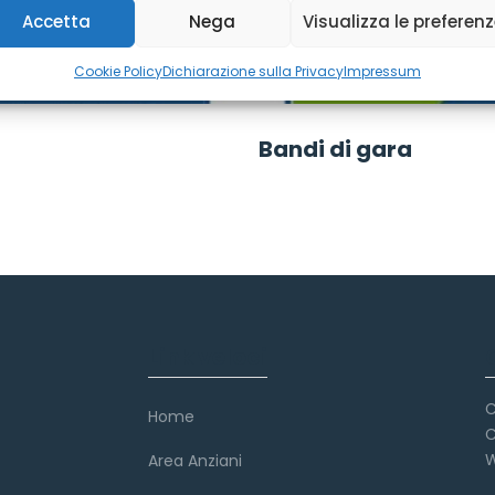
Accetta
Nega
Visualizza le preferen
Cookie Policy
Dichiarazione sulla Privacy
Impressum
Bandi di gara
Link veloci
C
Home
C
W
Area Anziani