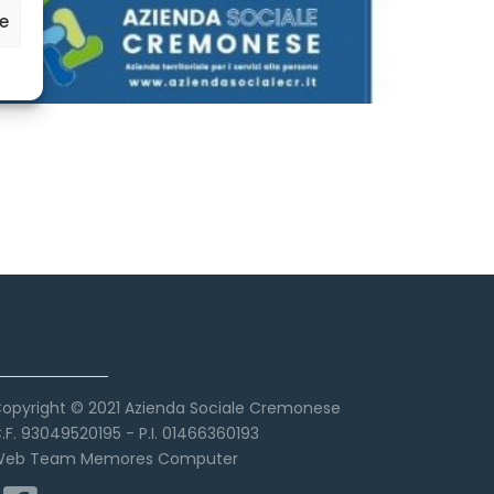
ze
Copyright
opyright © 2021 Azienda Sociale Cremonese
.F. 93049520195 - P.I. 01466360193
eb Team Memores Computer