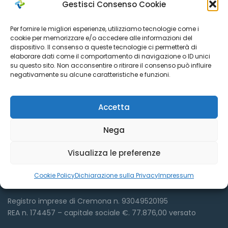
Gestisci Consenso Cookie
Per fornire le migliori esperienze, utilizziamo tecnologie come i
cookie per memorizzare e/o accedere alle informazioni del
dispositivo. Il consenso a queste tecnologie ci permetterà di
elaborare dati come il comportamento di navigazione o ID unici
su questo sito. Non acconsentire o ritirare il consenso può influire
negativamente su alcune caratteristiche e funzioni.
Dove siamo
Accetta
Nega
Visualizza le preferenze
Azienda Sociale Cremonese
Via Sant’Antonio del Fuoco, 9
Cookie Policy
Dichiarazione sulla Privacy
Impressum
Cremona – (CR) ITALY
Registro imprese di Cremona n. 93049520195
REA n. 174457 – capitale sociale €. 77.876,00 versato