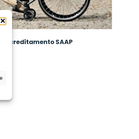
n accreditamento SAAP
ze