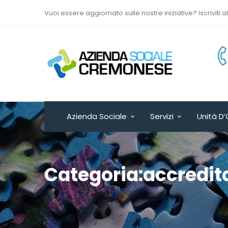
Vuoi essere aggiornato sulle nostre iniziative? Iscriviti a
Via Sant’Antonio del
Fuoco n. 9/A
Cremona - ITALY
Azienda Sociale
Servizi
Unità D’
Categoria:accredi