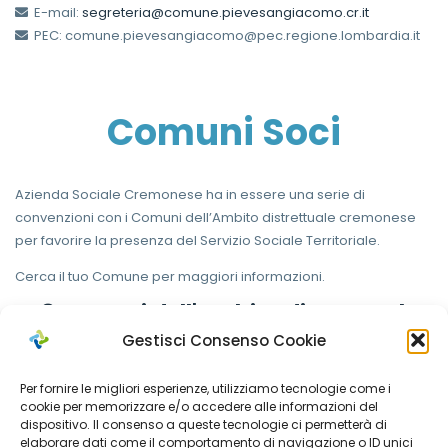
E-mail:
segreteria@comune.pievesangiacomo.cr.it
PEC: comune.pievesangiacomo@pec.regione.lombardia.it
Comuni Soci
Azienda Sociale Cremonese ha in essere una serie di
convenzioni con i Comuni dell’Ambito distrettuale cremonese
per favorire la presenza del Servizio Sociale Territoriale.
Cerca il tuo Comune per maggiori informazioni.
I 48 Comuni dell'Ambito distrettuale
cremonese
Gestisci Consenso Cookie
Per fornire le migliori esperienze, utilizziamo tecnologie come i
cookie per memorizzare e/o accedere alle informazioni del
Comuni Soci
dispositivo. Il consenso a queste tecnologie ci permetterà di
elaborare dati come il comportamento di navigazione o ID unici