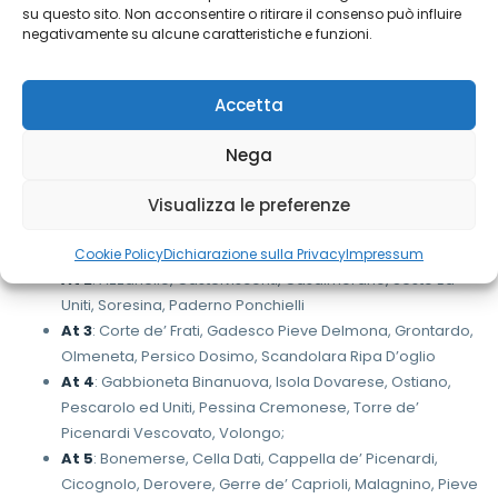
su questo sito. Non acconsentire o ritirare il consenso può influire
negativamente su alcune caratteristiche e funzioni.
Azienda Sociale Cremonese ha in essere una serie di
convenzioni con i Comuni dell’Ambito distrettuale cremonese
Accetta
per favorire la presenza del Servizio Sociale Territoriale.
Cerca il tuo Comune per maggiori informazioni.
Nega
Le Aggregazioni Territoriali (AT) sono così composte:
Visualizza le preferenze
At 1
: Bordolano, Casalbuttano, Castelverde, Corte de’
Cortesi, Pozzaglio ed Uniti, Robecco d’Oglio
Cookie Policy
Dichiarazione sulla Privacy
Impressum
At 2
: Azzanello, Castelvisconti, Casalmorano, Sesto Ed
Uniti, Soresina, Paderno Ponchielli
At 3
: Corte de’ Frati, Gadesco Pieve Delmona, Grontardo,
Olmeneta, Persico Dosimo, Scandolara Ripa D’oglio
At 4
: Gabbioneta Binanuova, Isola Dovarese, Ostiano,
Pescarolo ed Uniti, Pessina Cremonese, Torre de’
Picenardi Vescovato, Volongo;
At 5
: Bonemerse, Cella Dati, Cappella de’ Picenardi,
Cicognolo, Derovere, Gerre de’ Caprioli, Malagnino, Pieve