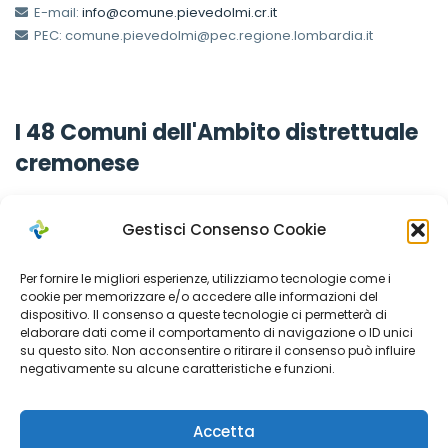
E-mail:
info@comune.pievedolmi.cr.it
PEC: comune.pievedolmi@pec.regione.lombardia.it
I 48 Comuni dell'Ambito distrettuale
cremonese
Gestisci Consenso Cookie
Comuni Soci
Per fornire le migliori esperienze, utilizziamo tecnologie come i
cookie per memorizzare e/o accedere alle informazioni del
dispositivo. Il consenso a queste tecnologie ci permetterà di
Azienda Sociale Cremonese ha in essere una serie di
elaborare dati come il comportamento di navigazione o ID unici
convenzioni con i Comuni dell’Ambito distrettuale cremonese
su questo sito. Non acconsentire o ritirare il consenso può influire
per favorire la presenza del Servizio Sociale Territoriale.
negativamente su alcune caratteristiche e funzioni.
Cerca il tuo Comune per maggiori informazioni.
Accetta
Le Aggregazioni Territoriali (AT) sono così composte: