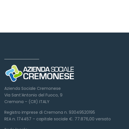
Dove siamo
Azienda Sociale Cremonese
Via Sant’Antonio del Fuoco, 9
Cremona – (CR) ITALY
Registro imprese di Cremona n. 93049520195
REA n. 174457 – capitale sociale €. 77.876,00 versato