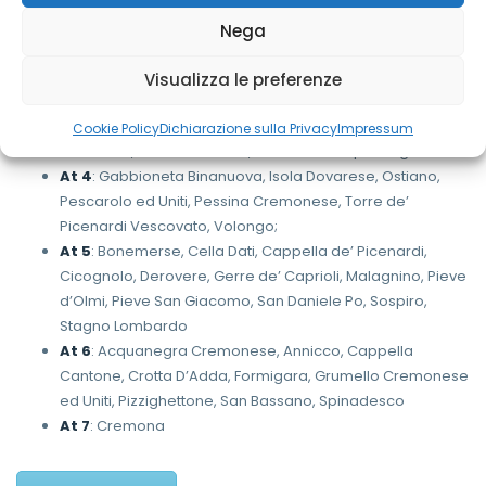
At 1
: Bordolano, Casalbuttano, Castelverde, Corte de’
Nega
Cortesi, Pozzaglio ed Uniti, Robecco d’Oglio
At 2
: Azzanello, Castelvisconti, Casalmorano, Sesto Ed
Visualizza le preferenze
Uniti, Soresina, Paderno Ponchielli
At 3
: Corte de’ Frati, Gadesco Pieve Delmona, Grontardo,
Cookie Policy
Dichiarazione sulla Privacy
Impressum
Olmeneta, Persico Dosimo, Scandolara Ripa D’oglio
At 4
: Gabbioneta Binanuova, Isola Dovarese, Ostiano,
Pescarolo ed Uniti, Pessina Cremonese, Torre de’
Picenardi Vescovato, Volongo;
At 5
: Bonemerse, Cella Dati, Cappella de’ Picenardi,
Cicognolo, Derovere, Gerre de’ Caprioli, Malagnino, Pieve
d’Olmi, Pieve San Giacomo, San Daniele Po, Sospiro,
Stagno Lombardo
At 6
: Acquanegra Cremonese, Annicco, Cappella
Cantone, Crotta D’Adda, Formigara, Grumello Cremonese
ed Uniti, Pizzighettone, San Bassano, Spinadesco
At 7
: Cremona