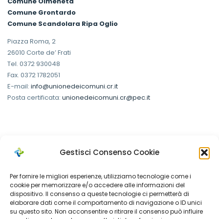
Comune Olmeneta
Comune Grontardo
Comune Scandolara Ripa Oglio
Piazza Roma, 2
26010 Corte de’ Frati
Tel. 0372 930048
Fax. 0372 1782051
E-mail:
info@unionedeicomuni.cr.it
Posta certificata:
unionedeicomuni.cr@pec.it
I 48 Comuni dell'Ambito distrettuale
Gestisci Consenso Cookie
cremonese
Per fornire le migliori esperienze, utilizziamo tecnologie come i
cookie per memorizzare e/o accedere alle informazioni del
dispositivo. Il consenso a queste tecnologie ci permetterà di
Comuni Soci
elaborare dati come il comportamento di navigazione o ID unici
su questo sito. Non acconsentire o ritirare il consenso può influire