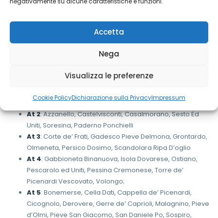
negativamente su alcune caratteristiche e funzioni.
Azienda Sociale Cremonese ha in essere una serie di
convenzioni con i Comuni dell’Ambito distrettuale cremonese
Accetta
per favorire la presenza del Servizio Sociale Territoriale.
Nega
Cerca il tuo Comune per maggiori informazioni.
Le Aggregazioni Territoriali (AT) sono così composte:
Visualizza le preferenze
At 1
: Bordolano, Casalbuttano, Castelverde, Corte de’
Cookie Policy
Dichiarazione sulla Privacy
Impressum
Cortesi, Pozzaglio ed Uniti, Robecco d’Oglio
At 2
: Azzanello, Castelvisconti, Casalmorano, Sesto Ed
Uniti, Soresina, Paderno Ponchielli
At 3
: Corte de’ Frati, Gadesco Pieve Delmona, Grontardo,
Olmeneta, Persico Dosimo, Scandolara Ripa D’oglio
At 4
: Gabbioneta Binanuova, Isola Dovarese, Ostiano,
Pescarolo ed Uniti, Pessina Cremonese, Torre de’
Picenardi Vescovato, Volongo;
At 5
: Bonemerse, Cella Dati, Cappella de’ Picenardi,
Cicognolo, Derovere, Gerre de’ Caprioli, Malagnino, Pieve
d’Olmi, Pieve San Giacomo, San Daniele Po, Sospiro,