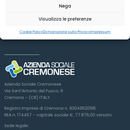
Nega
Visualizza le preferenze
Cookie Policy
Dichiarazione sulla Privacy
Impressum
Dove siamo
Azienda Sociale Cremonese
Via Sant’Antonio del Fuoco, 9
Cremona – (CR) ITALY
Registro imprese di Cremona n. 93049520195
REA n. 174457 – capitale sociale €. 77.876,00 versato
Sede legale: