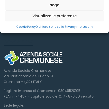
Nega
Visualizza le preferenze
Cookie Policy
Dichiarazione sulla Privacy
Impressum
Dove siamo
Azienda Sociale Cremonese
Via Sant’Antonio del Fuoco, 9
Cremona – (CR) ITALY
Registro imprese di Cremona n. 93049520195
REA n. 174457 – capitale sociale €. 77.876,00 versato
Sede legale: